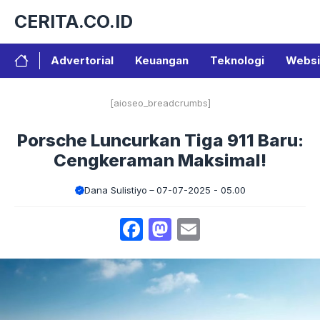
Langsung
CERITA.CO.ID
ke
isi
Advertorial
Keuangan
Teknologi
Websi
[aioseo_breadcrumbs]
Porsche Luncurkan Tiga 911 Baru:
Cengkeraman Maksimal!
Dana Sulistiyo
07-07-2025 - 05.00
Facebook
Mastodon
Email