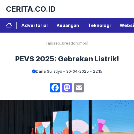
Langsung
CERITA.CO.ID
ke
isi
Advertorial
Keuangan
Teknologi
Websi
[aioseo_breadcrumbs]
PEVS 2025: Gebrakan Listrik!
Dana Sulistiyo
30-04-2025 - 22.15
Facebook
Mastodon
Email