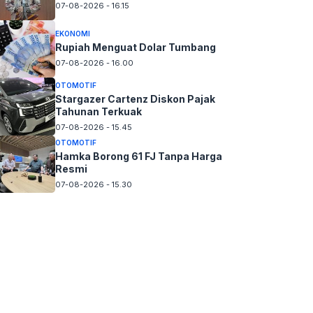
07-08-2026 - 16.15
EKONOMI
Rupiah Menguat Dolar Tumbang
07-08-2026 - 16.00
OTOMOTIF
Stargazer Cartenz Diskon Pajak
Tahunan Terkuak
07-08-2026 - 15.45
OTOMOTIF
Hamka Borong 61 FJ Tanpa Harga
Resmi
07-08-2026 - 15.30