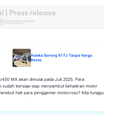
Hamka Borong 61 FJ Tanpa Harga
Resmi
mo450 MX akan dimulai pada Juli 2025. Para
un sudah bersiap-siap menyambut kehadiran motor
erebut hati para penggemar motocross? Kita tunggu