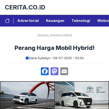
Langsung
CERITA.CO.ID
ke
isi
Advertorial
Keuangan
Teknologi
Websi
[aioseo_breadcrumbs]
Perang Harga Mobil Hybrid!
Dana Sulistiyo
09-07-2025 - 05.00
Facebook
Mastodon
Email