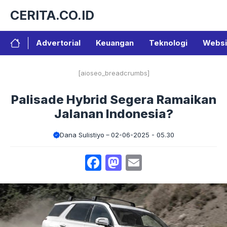
Langsung
CERITA.CO.ID
ke
isi
Advertorial
Keuangan
Teknologi
Websi
[aioseo_breadcrumbs]
Palisade Hybrid Segera Ramaikan
Jalanan Indonesia?
Dana Sulistiyo
02-06-2025 - 05.30
Facebook
Mastodon
Email