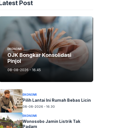
Latest Post
EKONOMI
OJK Bongkar Konsolidasi
Pinjol
08-08-2026 - 16.45
EKONOMI
Pilih Lantai Ini Rumah Bebas Licin
08-08-2026 - 16.30
EKONOMI
Wonosobo Jamin Listrik Tak
Padam