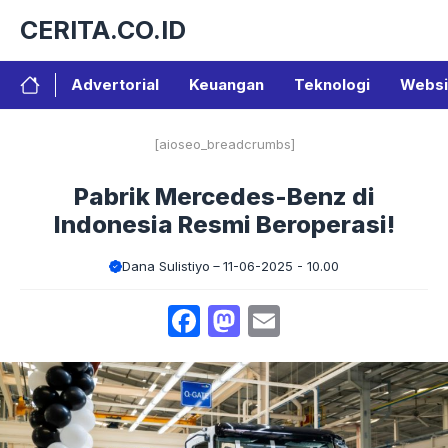
Langsung
CERITA.CO.ID
ke
isi
Advertorial
Keuangan
Teknologi
Websi
[aioseo_breadcrumbs]
Pabrik Mercedes-Benz di
Indonesia Resmi Beroperasi!
Dana Sulistiyo
11-06-2025 - 10.00
Facebook
Mastodon
Email