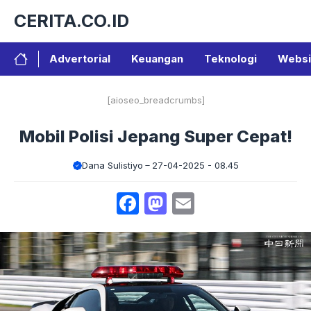
Langsung
CERITA.CO.ID
ke
isi
Advertorial
Keuangan
Teknologi
Websi
[aioseo_breadcrumbs]
Mobil Polisi Jepang Super Cepat!
Dana Sulistiyo
27-04-2025 - 08.45
Facebook
Mastodon
Email