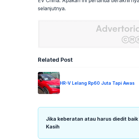
EV China. Apakah ini pertanda berakhirny
selanjutnya.
Related Post
HR-V Lelang Rp60 Juta Tapi Awas
Jika keberatan atau harus diedit bai
Kasih