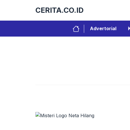
Langsung
CERITA.CO.ID
ke
isi
Advertorial