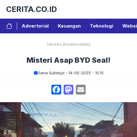
Langsung
CERITA.CO.ID
ke
isi
Advertorial
Keuangan
Teknologi
Websi
[aioseo_breadcrumbs]
Misteri Asap BYD Seal!
Dana Sulistiyo
14-05-2025 - 15.15
Facebook
Mastodon
Email