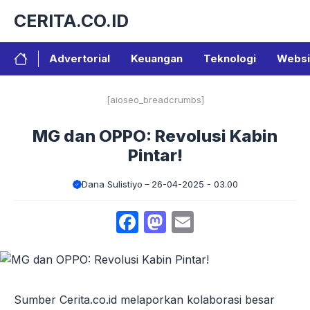
Langsung
CERITA.CO.ID
ke
isi
Advertorial
Keuangan
Teknologi
Websi
[aioseo_breadcrumbs]
MG dan OPPO: Revolusi Kabin
Pintar!
Dana Sulistiyo
26-04-2025 - 03.00
Facebook
Mastodon
Email
Sumber Cerita.co.id melaporkan kolaborasi besar