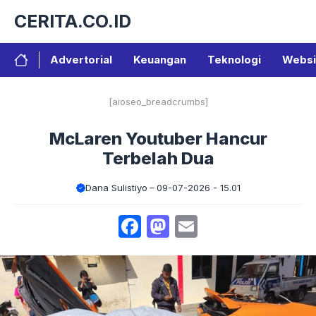
Langsung
CERITA.CO.ID
ke
isi
Advertorial
Keuangan
Teknologi
Websi
[aioseo_breadcrumbs]
McLaren Youtuber Hancur
Terbelah Dua
Dana Sulistiyo
09-07-2026 - 15.01
Facebook
Mastodon
Email