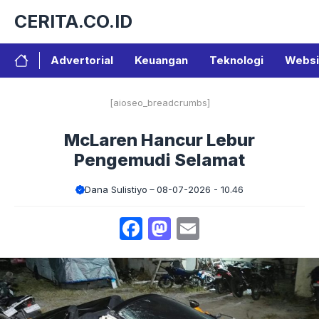
Langsung
CERITA.CO.ID
ke
isi
Advertorial
Keuangan
Teknologi
Websi
[aioseo_breadcrumbs]
McLaren Hancur Lebur
Pengemudi Selamat
Dana Sulistiyo
08-07-2026 - 10.46
Facebook
Mastodon
Email