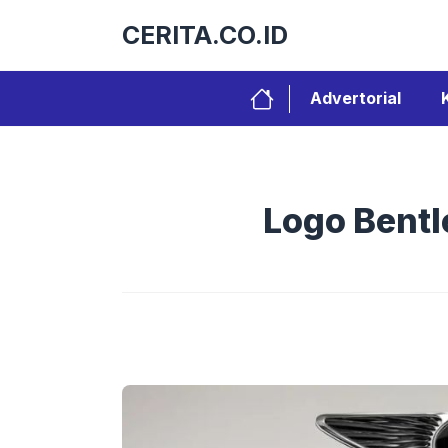
Langsung
CERITA.CO.ID
ke
isi
Advertorial
Logo Bentl