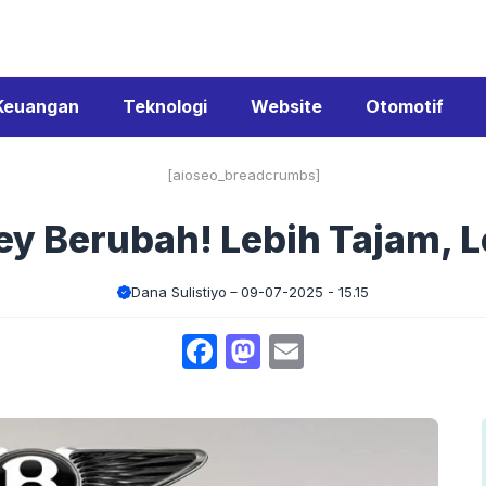
Keuangan
Teknologi
Website
Otomotif
[aioseo_breadcrumbs]
ey Berubah! Lebih Tajam, Le
Dana Sulistiyo
09-07-2025 - 15.15
Facebook
Mastodon
Email