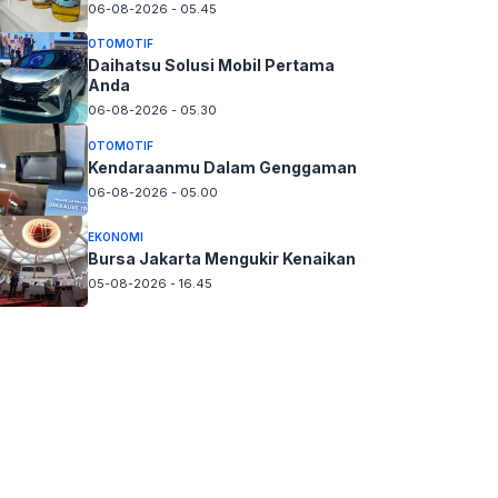
06-08-2026 - 05.45
OTOMOTIF
Daihatsu Solusi Mobil Pertama
Anda
06-08-2026 - 05.30
OTOMOTIF
Kendaraanmu Dalam Genggaman
06-08-2026 - 05.00
EKONOMI
Bursa Jakarta Mengukir Kenaikan
05-08-2026 - 16.45