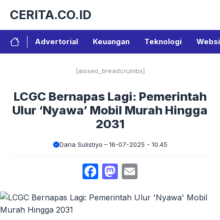
Langsung
CERITA.CO.ID
ke
isi
Advertorial
Keuangan
Teknologi
Websi
[aioseo_breadcrumbs]
LCGC Bernapas Lagi: Pemerintah
Ulur ‘Nyawa’ Mobil Murah Hingga
2031
Dana Sulistiyo
16-07-2025 - 10.45
Facebook
Mastodon
Email