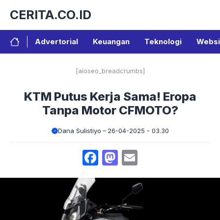
Langsung
CERITA.CO.ID
ke
isi
Advertorial
Keuangan
Teknologi
Websi
[aioseo_breadcrumbs]
KTM Putus Kerja Sama! Eropa
Tanpa Motor CFMOTO?
Dana Sulistiyo
26-04-2025 - 03.30
Facebook
Mastodon
Email