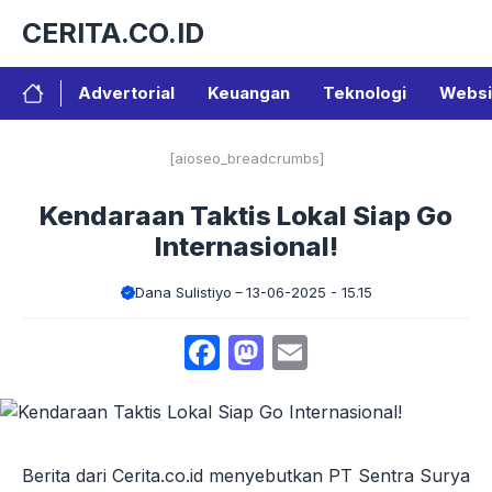
Langsung
CERITA.CO.ID
ke
isi
Advertorial
Keuangan
Teknologi
Websi
[aioseo_breadcrumbs]
Kendaraan Taktis Lokal Siap Go
Internasional!
Dana Sulistiyo
13-06-2025 - 15.15
Facebook
Mastodon
Email
Berita dari Cerita.co.id menyebutkan PT Sentra Surya