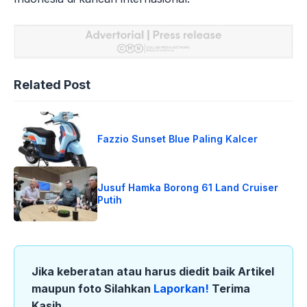
Related Post
Fazzio Sunset Blue Paling Kalcer
Jusuf Hamka Borong 61 Land Cruiser
Putih
Jika keberatan atau harus diedit baik Artikel
maupun foto Silahkan
Laporkan!
Terima
Kasih