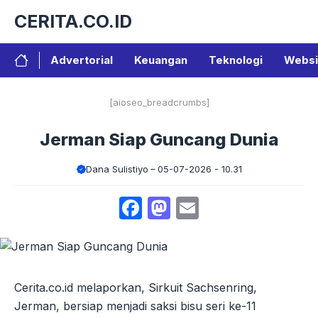
Langsung
CERITA.CO.ID
ke
isi
Advertorial
Keuangan
Teknologi
Websi
[aioseo_breadcrumbs]
Jerman Siap Guncang Dunia
Dana Sulistiyo
05-07-2026 - 10.31
Facebook
Mastodon
Email
Cerita.co.id melaporkan, Sirkuit Sachsenring,
Jerman, bersiap menjadi saksi bisu seri ke-11