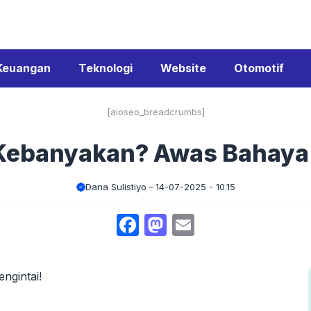
Keuangan
Teknologi
Website
Otomotif
[aioseo_breadcrumbs]
 Kebanyakan? Awas Bahaya
Dana Sulistiyo
14-07-2025 - 10.15
Facebook
Mastodon
Email