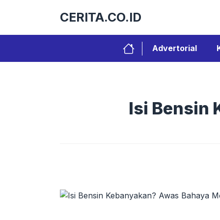
Langsung
CERITA.CO.ID
ke
isi
Advertorial
Isi Bensin