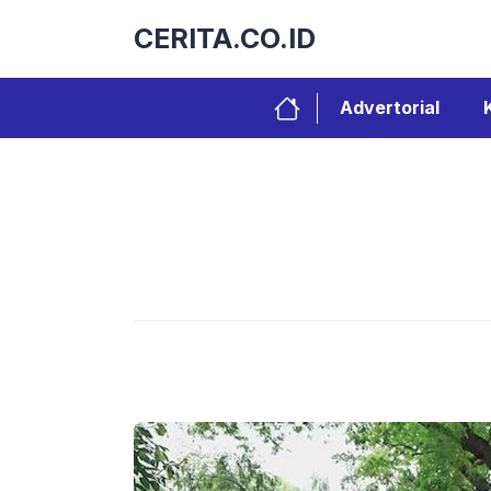
Langsung
CERITA.CO.ID
ke
isi
Advertorial