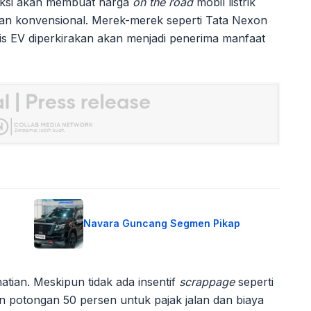
ediksi akan membuat harga
on the road
mobil listrik
raan konvensional. Merek-merek seperti Tata Nexon
vis EV diperkirakan akan menjadi penerima manfaat
Navara Guncang Segmen Pikap
hatian. Meskipun tidak ada insentif
scrappage
seperti
n potongan 50 persen untuk pajak jalan dan biaya