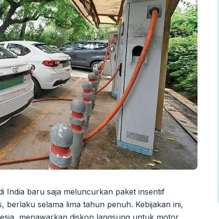
di India baru saja meluncurkan paket insentif
s, berlaku selama lima tahun penuh. Kebijakan ini,
esia, menawarkan diskon langsung untuk motor