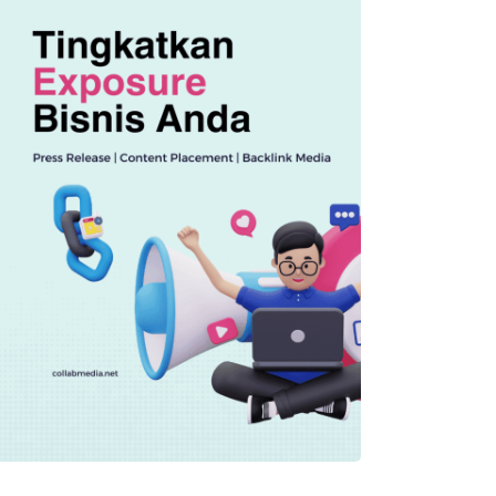
OTOMOTIF
Penerima Insentif EV