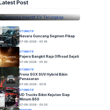
Latest Post
Terungkap
07-08-2026 - 10.00
OTOMOTIF
Navara Guncang Segmen Pikap
07-08-2026 - 05.45
OTOMOTIF
Pajero Bangkit Raja Offroad Sejati
07-08-2026 - 05.30
OTOMOTIF
Fronx SGX SUV Hybrid Bikin
Penasaran
07-08-2026 - 05.15
OTOMOTIF
UD Trucks Bikin Kejutan Siap
Minum B50
07-08-2026 - 05.00