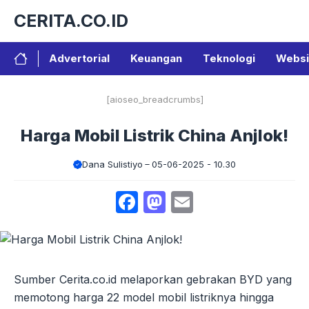
Langsung
CERITA.CO.ID
ke
isi
Advertorial
Keuangan
Teknologi
Websi
[aioseo_breadcrumbs]
Harga Mobil Listrik China Anjlok!
Dana Sulistiyo
05-06-2025 - 10.30
Facebook
Mastodon
Email
Sumber Cerita.co.id melaporkan gebrakan BYD yang
memotong harga 22 model mobil listriknya hingga