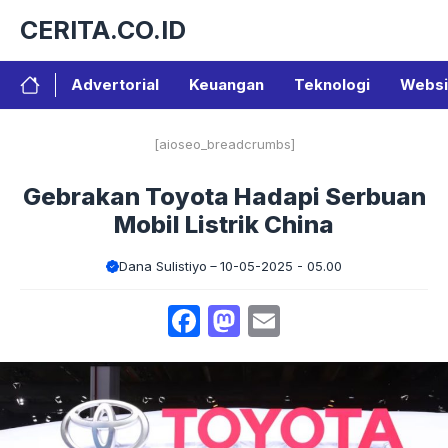
Langsung
CERITA.CO.ID
ke
isi
Advertorial
Keuangan
Teknologi
Websi
[aioseo_breadcrumbs]
Gebrakan Toyota Hadapi Serbuan
Mobil Listrik China
Dana Sulistiyo
10-05-2025 - 05.00
Facebook
Mastodon
Email