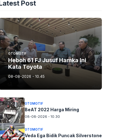
Latest Post
OTOMOTIF
Heboh 61 FJ Jusuf Hamka Ini
Kata Toyota
08-08-2026 - 10.45
OTOMOTIF
BeAT 2022 Harga Miring
08-08-2026 - 10.30
OTOMOTIF
Veda Ega Bidik Puncak Silverstone