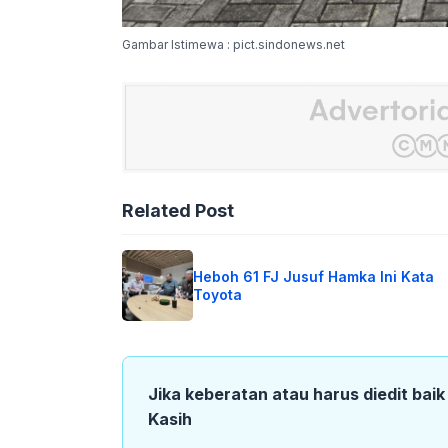
Gambar Istimewa : pict.sindonews.net
Related Post
Heboh 61 FJ Jusuf Hamka Ini Kata
Toyota
Jika keberatan atau harus diedit bai
Kasih