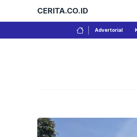
Langsung
CERITA.CO.ID
ke
isi
Advertorial