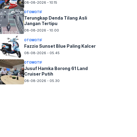
08-08-2026 - 10.15
OTOMOTIF
Terungkap Denda Tilang Asli
Jangan Tertipu
08-08-2026 - 10.00
OTOMOTIF
Fazzio Sunset Blue Paling Kalcer
08-08-2026 - 05.45
OTOMOTIF
Jusuf Hamka Borong 61 Land
Cruiser Putih
08-08-2026 - 05.30