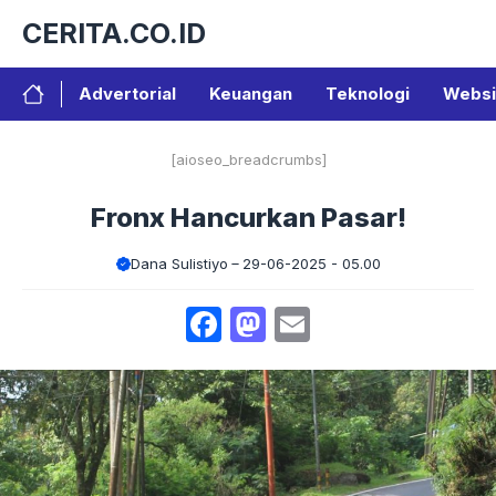
Langsung
CERITA.CO.ID
ke
isi
Advertorial
Keuangan
Teknologi
Websi
[aioseo_breadcrumbs]
Fronx Hancurkan Pasar!
Dana Sulistiyo
29-06-2025 - 05.00
Facebook
Mastodon
Email