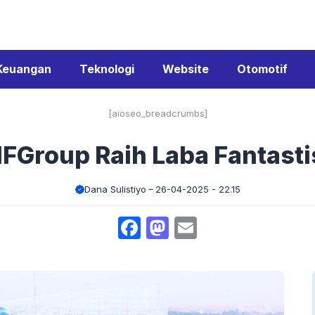
Keuangan
Teknologi
Website
Otomotif
[aioseo_breadcrumbs]
IFGroup Raih Laba Fantasti
Dana Sulistiyo
26-04-2025 - 22.15
Facebook
Mastodon
Email