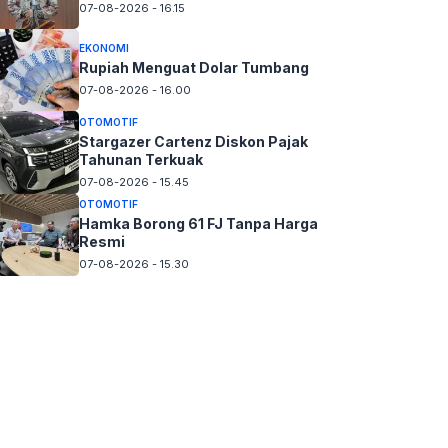
07-08-2026 - 16.15
EKONOMI
Rupiah Menguat Dolar Tumbang
07-08-2026 - 16.00
OTOMOTIF
Stargazer Cartenz Diskon Pajak
Tahunan Terkuak
07-08-2026 - 15.45
OTOMOTIF
Hamka Borong 61 FJ Tanpa Harga
Resmi
07-08-2026 - 15.30