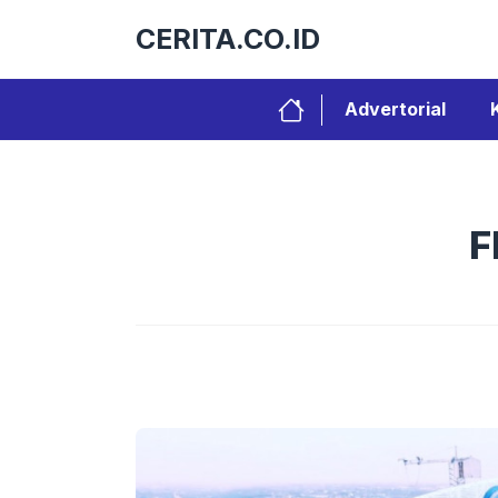
Langsung
CERITA.CO.ID
ke
isi
Advertorial
F