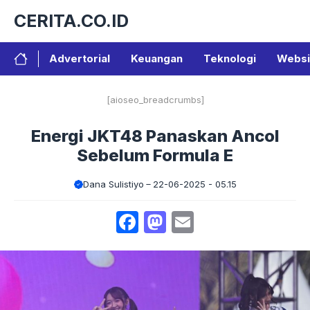
Langsung
CERITA.CO.ID
ke
isi
Advertorial
Keuangan
Teknologi
Websi
[aioseo_breadcrumbs]
Energi JKT48 Panaskan Ancol
Sebelum Formula E
Dana Sulistiyo
22-06-2025 - 05.15
Facebook
Mastodon
Email