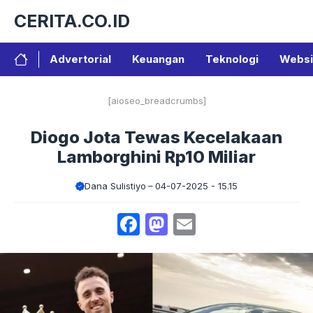
Langsung
CERITA.CO.ID
ke
isi
Advertorial
Keuangan
Teknologi
Websi
[aioseo_breadcrumbs]
Diogo Jota Tewas Kecelakaan
Lamborghini Rp10 Miliar
Dana Sulistiyo
04-07-2025 - 15.15
Facebook
Mastodon
Email