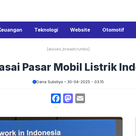
Keuangan
Teknologi
Website
Otomotif
[aioseo_breadcrumbs]
sai Pasar Mobil Listrik In
Dana Sulistiyo
30-04-2025 - 03.15
Facebook
Mastodon
Email