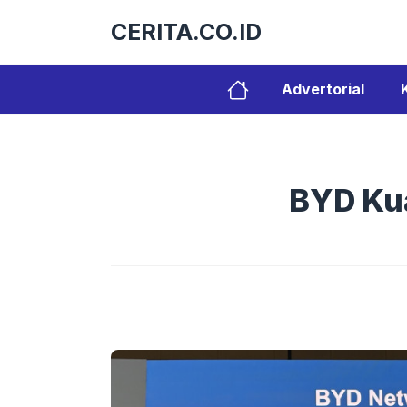
Langsung
CERITA.CO.ID
ke
isi
Advertorial
BYD Kua