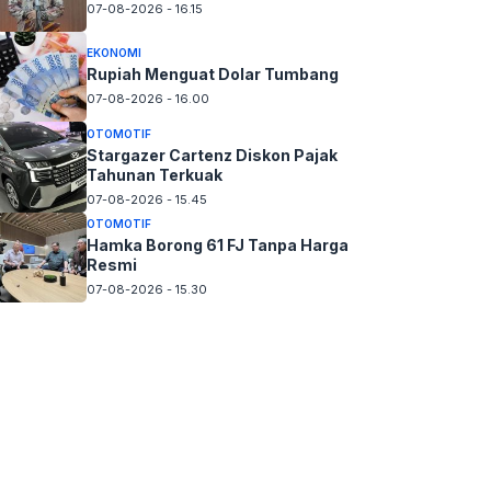
07-08-2026 - 16.15
EKONOMI
Rupiah Menguat Dolar Tumbang
07-08-2026 - 16.00
OTOMOTIF
Stargazer Cartenz Diskon Pajak
Tahunan Terkuak
07-08-2026 - 15.45
OTOMOTIF
Hamka Borong 61 FJ Tanpa Harga
Resmi
07-08-2026 - 15.30