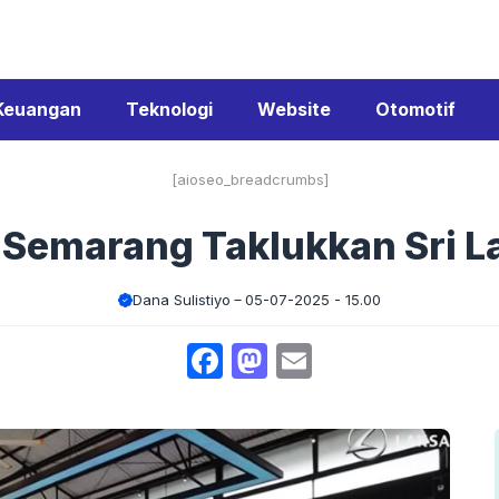
Keuangan
Teknologi
Website
Otomotif
[aioseo_breadcrumbs]
 Semarang Taklukkan Sri L
Dana Sulistiyo
05-07-2025 - 15.00
Facebook
Mastodon
Email