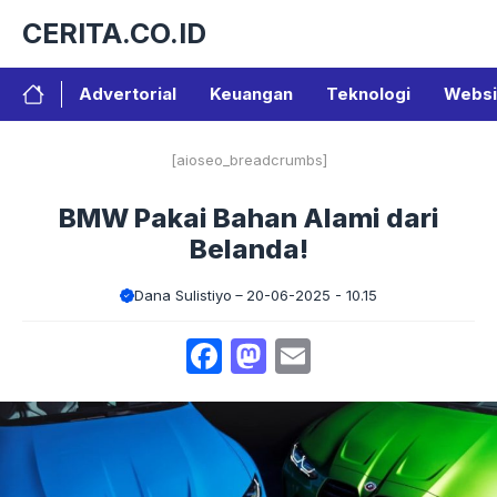
Langsung
CERITA.CO.ID
ke
isi
Advertorial
Keuangan
Teknologi
Websi
[aioseo_breadcrumbs]
BMW Pakai Bahan Alami dari
Belanda!
Dana Sulistiyo
20-06-2025 - 10.15
Facebook
Mastodon
Email