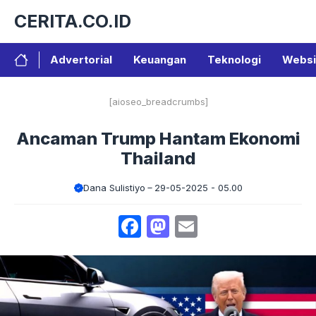
Langsung
CERITA.CO.ID
ke
isi
Advertorial
Keuangan
Teknologi
Websi
[aioseo_breadcrumbs]
Ancaman Trump Hantam Ekonomi
Thailand
Dana Sulistiyo
29-05-2025 - 05.00
Facebook
Mastodon
Email