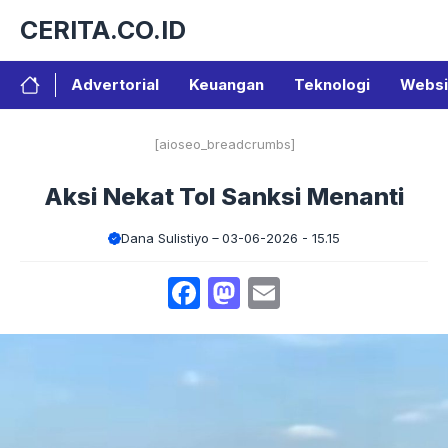
Langsung
CERITA.CO.ID
ke
isi
Advertorial
Keuangan
Teknologi
Websi
[aioseo_breadcrumbs]
Aksi Nekat Tol Sanksi Menanti
Dana Sulistiyo
03-06-2026 - 15.15
Facebook
Mastodon
Email