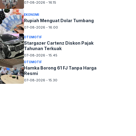
07-08-2026 - 16.15
EKONOMI
Rupiah Menguat Dolar Tumbang
07-08-2026 - 16.00
OTOMOTIF
Stargazer Cartenz Diskon Pajak
Tahunan Terkuak
07-08-2026 - 15.45
OTOMOTIF
Hamka Borong 61 FJ Tanpa Harga
Resmi
07-08-2026 - 15.30