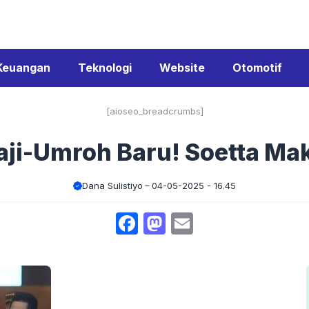
Keuangan
Teknologi
Website
Otomotif
[aioseo_breadcrumbs]
aji-Umroh Baru! Soetta Ma
Dana Sulistiyo
04-05-2025 - 16.45
Facebook
Mastodon
Email