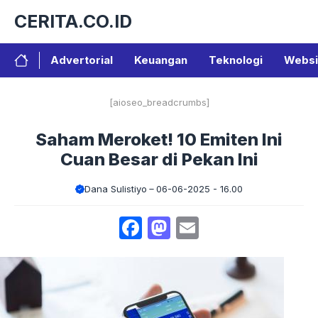
Langsung
CERITA.CO.ID
ke
isi
Advertorial
Keuangan
Teknologi
Websi
[aioseo_breadcrumbs]
Saham Meroket! 10 Emiten Ini
Cuan Besar di Pekan Ini
Dana Sulistiyo
06-06-2025 - 16.00
Facebook
Mastodon
Email