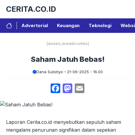
Langsung
CERITA.CO.ID
ke
isi
Advertorial
Keuangan
Teknologi
Websi
[aioseo_breadcrumbs]
Saham Jatuh Bebas!
Dana Sulistiyo
21-06-2025 - 16.00
Facebook
Mastodon
Email
Laporan Cerita.co.id menyebutkan sepuluh saham
mengalami penurunan signifikan dalam sepekan