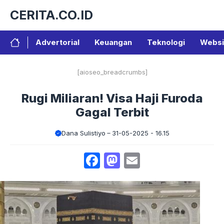
Langsung
CERITA.CO.ID
ke
isi
Advertorial
Keuangan
Teknologi
Websi
[aioseo_breadcrumbs]
Rugi Miliaran! Visa Haji Furoda
Gagal Terbit
Dana Sulistiyo
31-05-2025 - 16.15
Facebook
Mastodon
Email