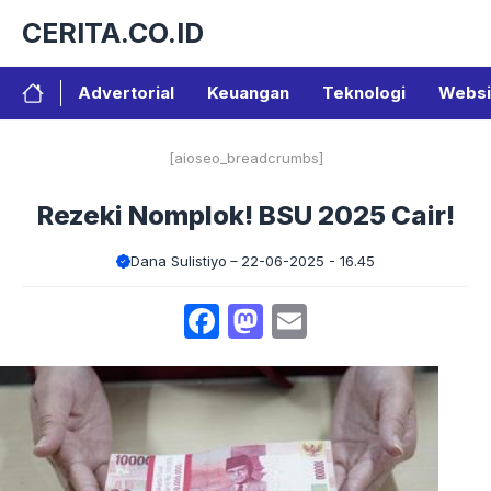
Langsung
CERITA.CO.ID
ke
isi
Advertorial
Keuangan
Teknologi
Websi
[aioseo_breadcrumbs]
Rezeki Nomplok! BSU 2025 Cair!
Dana Sulistiyo
22-06-2025 - 16.45
Facebook
Mastodon
Email