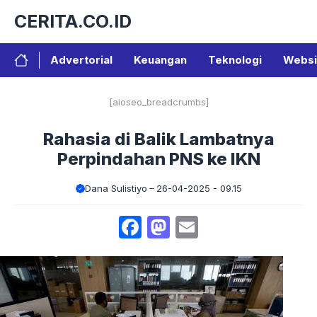
Langsung
CERITA.CO.ID
ke
isi
Advertorial
Keuangan
Teknologi
Websi
[aioseo_breadcrumbs]
Rahasia di Balik Lambatnya
Perpindahan PNS ke IKN
Dana Sulistiyo
26-04-2025 - 09.15
Facebook
Mastodon
Email