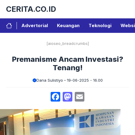
Langsung
CERITA.CO.ID
ke
isi
Advertorial
Keuangan
Teknologi
Websi
[aioseo_breadcrumbs]
Premanisme Ancam Investasi?
Tenang!
Dana Sulistiyo
19-06-2025 - 16.00
Facebook
Mastodon
Email