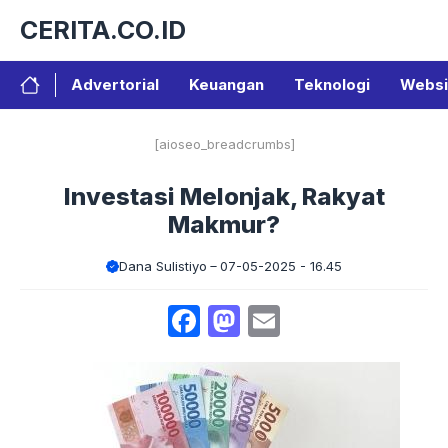
Langsung
CERITA.CO.ID
ke
isi
Advertorial
Keuangan
Teknologi
Websi
[aioseo_breadcrumbs]
Investasi Melonjak, Rakyat
Makmur?
Dana Sulistiyo
07-05-2025 - 16.45
Facebook
Mastodon
Email