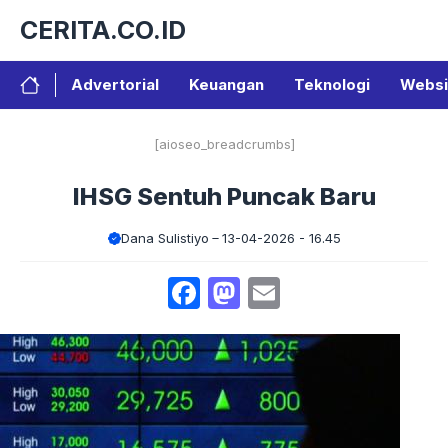
Langsung
CERITA.CO.ID
ke
isi
Advertorial
Keuangan
Teknologi
Websi
[aioseo_breadcrumbs]
IHSG Sentuh Puncak Baru
Dana Sulistiyo
13-04-2026 - 16.45
Facebook
Mastodon
Email