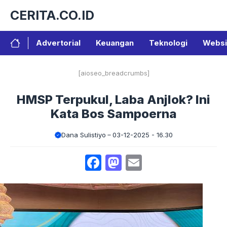
Langsung
CERITA.CO.ID
ke
isi
Advertorial
Keuangan
Teknologi
Websi
[aioseo_breadcrumbs]
HMSP Terpukul, Laba Anjlok? Ini
Kata Bos Sampoerna
Dana Sulistiyo
03-12-2025 - 16.30
Facebook
Mastodon
Email