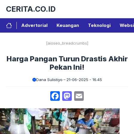
Langsung
CERITA.CO.ID
ke
isi
Advertorial
Keuangan
Teknologi
Websi
[aioseo_breadcrumbs]
Harga Pangan Turun Drastis Akhir
Pekan Ini!
Dana Sulistiyo
21-06-2025 - 16.45
Facebook
Mastodon
Email