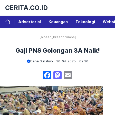
Langsung
CERITA.CO.ID
ke
isi
Advertorial
Keuangan
Teknologi
Websi
[aioseo_breadcrumbs]
Gaji PNS Golongan 3A Naik!
Dana Sulistiyo
30-04-2025 - 09.30
Facebook
Mastodon
Email