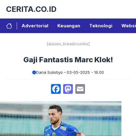
Langsung
CERITA.CO.ID
ke
isi
Advertorial
Keuangan
Teknologi
Websi
[aioseo_breadcrumbs]
Gaji Fantastis Marc Klok!
Dana Sulistiyo
03-05-2025 - 16.00
Facebook
Mastodon
Email