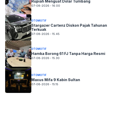
Rupiah Menguat Dolar Tumbang
07-08-2026 - 16.00
OTOMOTIF
Stargazer Cartenz Diskon Pajak Tahunan
Terkuak
07-08-2026 - 15.45
OTOMOTIF
Hamka Borong 61 FJ Tanpa Harga Resmi
07-08-2026 - 15.30
OTOMOTIF
Maxus Mifa 9 Kabin Sultan
07-08-2026 - 15.15