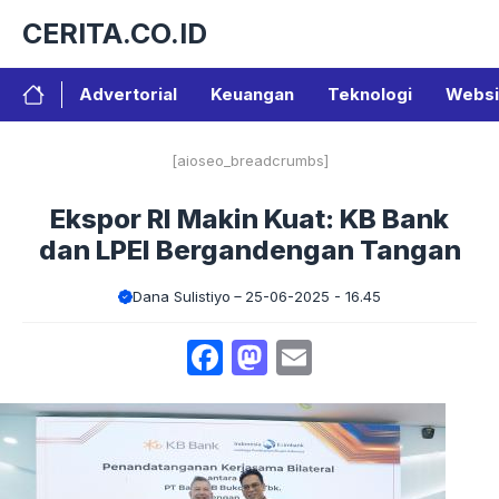
Langsung
CERITA.CO.ID
ke
isi
Advertorial
Keuangan
Teknologi
Websi
[aioseo_breadcrumbs]
Ekspor RI Makin Kuat: KB Bank
dan LPEI Bergandengan Tangan
Dana Sulistiyo
25-06-2025 - 16.45
Facebook
Mastodon
Email