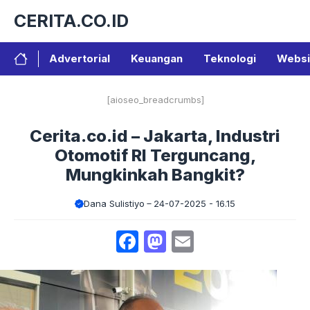
Langsung
CERITA.CO.ID
ke
isi
Advertorial
Keuangan
Teknologi
Websi
[aioseo_breadcrumbs]
Cerita.co.id – Jakarta, Industri
Otomotif RI Terguncang,
Mungkinkah Bangkit?
Dana Sulistiyo
24-07-2025 - 16.15
Facebook
Mastodon
Email