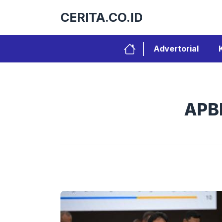
Langsung
CERITA.CO.ID
ke
isi
Advertorial
APBN