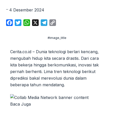
4 Desember 2024
F
T
W
X
T
C
a
w
h
e
o
c
i
a
l
p
#image_title
e
t
t
e
y
b
t
s
g
L
Cerita.co.id – Dunia teknologi berlari kencang,
o
e
A
r
i
mengubah hidup kita secara drastis. Dari cara
o
r
p
a
n
kita bekerja hingga berkomunikasi, inovasi tak
k
p
m
k
pernah berhenti. Lima tren teknologi berikut
diprediksi bakal merevolusi dunia dalam
beberapa tahun mendatang.
Baca Juga