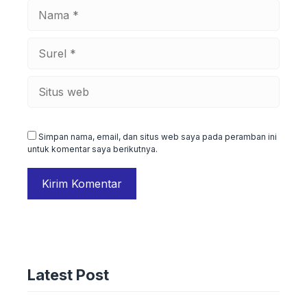
Nama
Surel
Situs
web
Simpan nama, email, dan situs web saya pada peramban ini
untuk komentar saya berikutnya.
ADVERTORIAL
Konveksi Tas Oscas: Bertahan dan
Latest Post
Berkembang Pesat Pasca Pandemi
25 Desember 2024