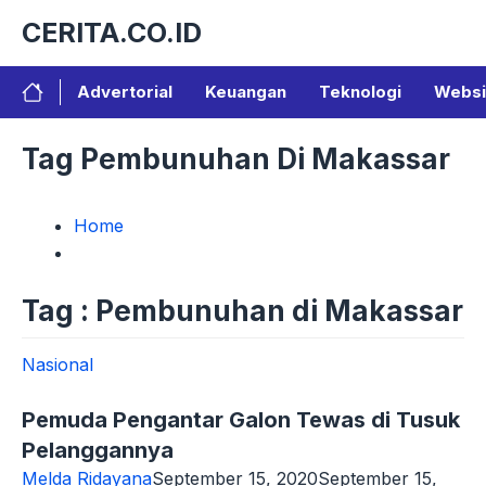
Langsung
CERITA.CO.ID
ke
isi
Advertorial
Keuangan
Teknologi
Websi
Tag Pembunuhan Di Makassar
Home
Tag : Pembunuhan di Makassar
Nasional
Pemuda Pengantar Galon Tewas di Tusuk
Pelanggannya
Melda Ridayana
September 15, 2020
September 15,